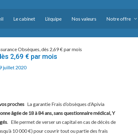
il
Le cabinet
L’équipe
Nos valeurs
Notre offre
surance Obsèques, dès 2,69 € par mois
ès 2,69 € par mois
9 juillet 2020
P
e vos proches
La garantie Frais d’obsèques d’Apivia
onne âgée de 18 à 84 ans, sans questionnaire médical, Y
gés
. Elle permet de verser un capital en cas de décès de
usqu’à 10 000 €) pour couvrir tout ou partie des frais