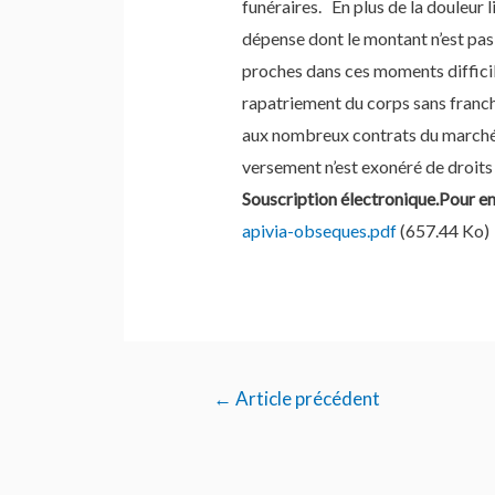
t
funéraires. En plus de la douleur l
dépense dont le montant n’est pas
proches dans ces moments difficile
rapatriement du corps sans franch
aux nombreux contrats du marché, 
versement n’est exonéré de droits 
Souscription électronique.Pour en 
apivia-obseques.pdf
(657.44 Ko)
Navigation
←
Article précédent
de
l’article