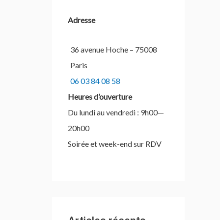
c
Adresse
h
e
36 avenue Hoche – 75008
r
Paris
06 03 84 08 58
:
Heures d’ouverture
Du lundi au vendredi : 9h00—
20h00
Soirée et week-end sur RDV