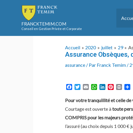
Aller
au
Accue
contenu
FRANCKTEMIM.COM
Conseil en Gestion Privée et Corporate
Accueil
2020
juillet
29
As
Assurance Obsèques, d
assurance
/ Par
Franck Temim
/
2
F
T
E
W
L
P
P
a
w
m
h
i
i
r
a
c
i
a
a
n
n
i
r
Pour votre tranquillité et celle d
e
t
i
t
k
t
n
t
Courtage est ouverte à
toute pers
b
t
l
s
e
e
t
a
o
e
A
d
r
g
COMPRIS pour les majeurs proté
o
r
p
I
e
e
l’assuré (au choix depuis 1 000 € j
k
p
n
s
r