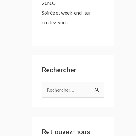
20h00
Soirée et week-end : sur
rendez-vous
Rechercher
R
e
c
h
e
Retrouvez-nous
r