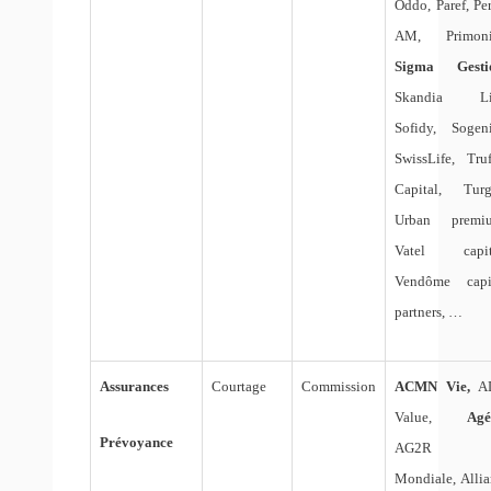
Oddo, Paref, Per
AM, Primoni
Sigma Gesti
Skandia Lif
Sofidy, Sogeni
SwissLife, Truf
Capital, Turg
Urban premi
Vatel capit
Vendôme capi
partners, …
Assurances
Courtage
Commission
ACMN Vie,
A
Value,
Agé
Prévoyance
AG2R 
Mondiale, Allia