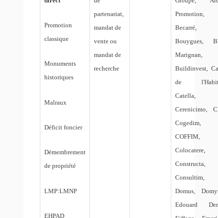
direct
de
Groupe, Arc
partenariat,
Promotion,
Promotion
mandat de
Becarré,
classique
vente ou
Bouygues, B
mandat de
Marignan,
Monuments
recherche
Buildinvest, Ca
historiques
de l'Habita
Catella,
Malraux
Cerenicimo, C
Cogedim,
Déficit foncier
COFFIM,
Colocatere,
Démembrement
Constructa,
de propriété
Consultim,
Domus, Domyt
LMP:LMNP
Edouard Den
EHPAD