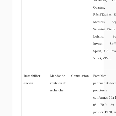
Vacances, Pit
Quartus,
Résid'Etudes, 
Médicis, Seg
Sévérini Pierre
Loisirs, So
Invest, Soff
Spirit, US Inve
Vinci,
VP2,
…
Immobilier
Mandat de
Commission
Possibles
ancien
vente ou de
partenariats loc
recherche
ponctuels
conformes à la 
n° 70-9 du
janvier 1970, s