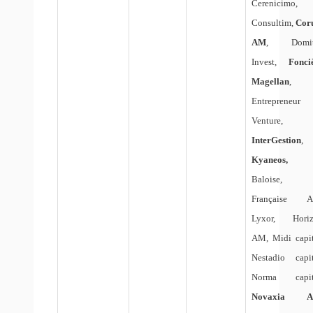
Cerenicimo,
Consultim,
Cor
AM
, Domit
Invest,
Fonci
Magellan
,
Entrepreneur
Venture,
InterGestion
,
Kyaneos,
L
Baloise, 
Française A
Lyxor, Hori
AM, Midi capit
Nestadio capit
Norma capit
Novaxia 