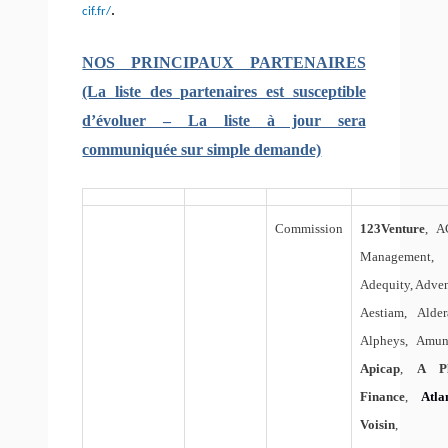
.
cif.fr/
NOS PRINCIPAUX PARTENAIRES
(La liste des partenaires est susceptible
d’évoluer – La liste à jour sera
communiquée sur simple demande)
Commission
123Venture
, 
Management,
Adequity, Adven
Aestiam, Alder
Alpheys, Amun
Apicap
,
A P
Finance
,
Atla
Voisin
,