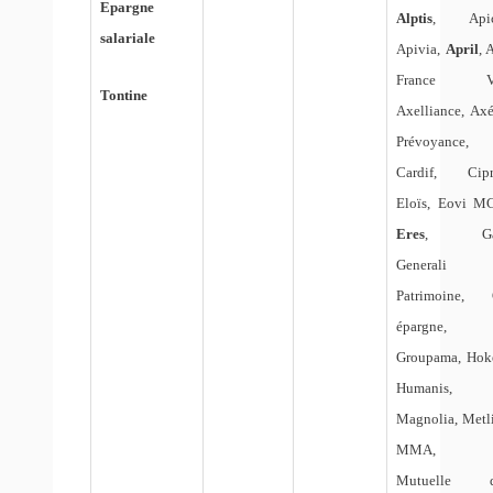
Epargne
Alptis
, Apici
salariale
Apivia,
April
, 
France Vi
Tontine
Axelliance, Axé
Prévoyance,
Cardif, Cipr
Eloïs, Eovi M
Eres
, Ga
Generali
Patrimoine,
épargne,
Groupama, Hok
Humanis,
Magnolia, Metli
MMA, 
Mutuelle d