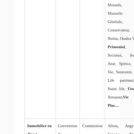
Motards, 
Mutuelle
Générale, 
Conservateur,
Nortia, Oradea V
Primonial
,
Sociatax, So
Azar, Spirica,
Vie, Suravenir,
Life patrimoi
Swiss life,
Utw
Xenassur,
Vie
Plus…
Immobilier en
Convention
Commission
Allora, Ange