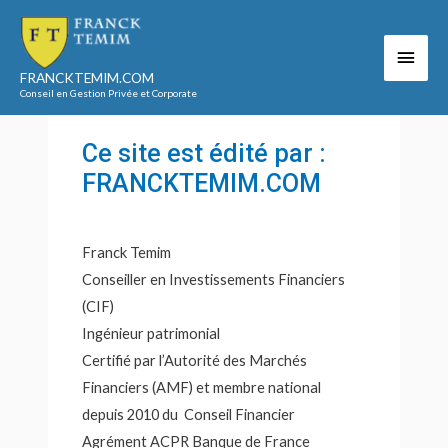
Aller
au
Men
Accueil
Mentions légales
contenu
Mentions légales
FRANCKTEMIM.COM
princ
Conseil en Gestion Privée et Corporate
Ce site est édité par :
FRANCKTEMIM.COM
Franck Temim
Conseiller en Investissements Financiers
(CIF)
Ingénieur patrimonial
Certifié par l’Autorité des Marchés
Financiers (AMF) et membre national
depuis 2010 du Conseil Financier
Agrément ACPR Banque de France