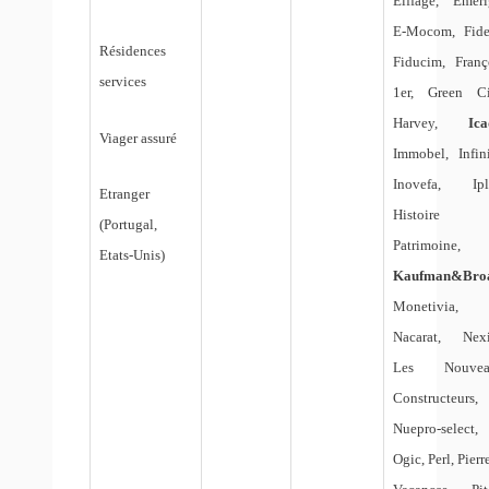
Eiffage, Emeri
E-Mocom, Fide
Résidences
Fiducim, Franç
services
1er, Green Ci
Harvey,
Ic
Viager assuré
Immobel, Infini
Inovefa, Ipl
Etranger
Histoire 
(Portugal,
Patrimoine,
Etats-Unis)
Kaufman&Bro
Monetivia,
Nacarat, Nexi
Les Nouvea
Constructeurs,
Nuepro-select,
Ogic, Perl, Pierr