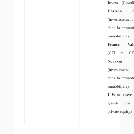
Invest
(Girard
Horizon 
(investissement
dans la promot
immobilière),
France Vall
(GFI et GFV
Novaxia
(investissement
dans la promot
immobilière),
U'Wine
(cave
grands crus
private equity), .