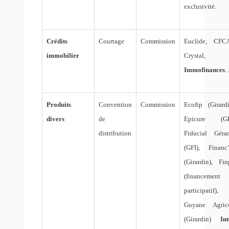
exclusivité.
Crédits
Courtage
Commission
Euclide, CFC
immobilier
Crystal,
Immofinances
..
Produits
Convention
Commission
Ecofip (Girardi
divers
de
Epicure (GF
distribution
Fiducial Géra
(GFI), Financ’
(Girardin), Fin
(financement
participatif),
Guyane Agric
(Girardin)
Int