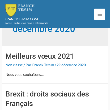
Aller
au
Men
contenu
Accueil
2020
décembre
FRANCKTEMIM.COM
princ
Conseil en Gestion Privée et Corporate
décembre 2020
Meilleurs vœux 2021
Non classé
/ Par
Franck Temim
/
29 décembre 2020
Nous vous souhaitons…
Brexit : droits sociaux des
Français