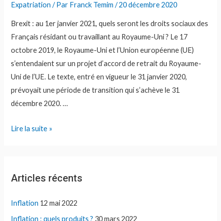
Expatriation
/ Par
Franck Temim
/
20 décembre 2020
Brexit : au 1er janvier 2021, quels seront les droits sociaux des
Français résidant ou travaillant au Royaume-Uni ? Le 17
octobre 2019, le Royaume-Uni et l’Union européenne (UE)
s’entendaient sur un projet d’accord de retrait du Royaume-
Uni de l’UE. Le texte, entré en vigueur le 31 janvier 2020,
prévoyait une période de transition qui s’achève le 31
décembre 2020. …
Brexit
Lire la suite »
:
droits
sociaux
Articles récents
des
Français
Inflation
12 mai 2022
Inflation : quels produits ?
30 mars 2022