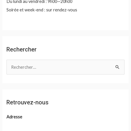
Du lundi au vendredi : 9h00—20h00
Soirée et week-end : sur rendez-vous
Rechercher
R
e
c
h
e
Retrouvez-nous
r
c
Adresse
h