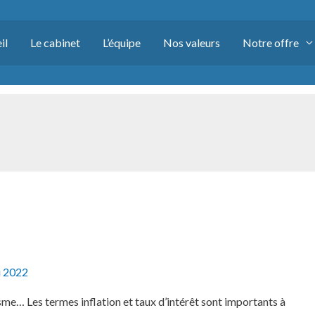
il
Le cabinet
L’équipe
Nos valeurs
Notre offre
i 2022
me… Les termes inflation et taux d’intérêt sont importants à