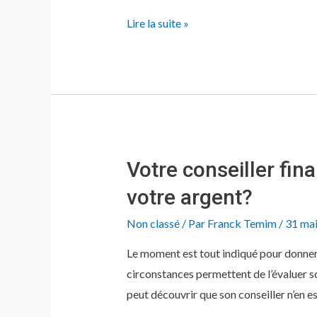
Votre
Lire la suite »
bateau,
post
déconfinement
Votre conseiller fin
votre argent?
Non classé
/ Par
Franck Temim
/
31 ma
Le moment est tout indiqué pour donner u
circonstances permettent de l’évaluer so
peut découvrir que son conseiller n’en es