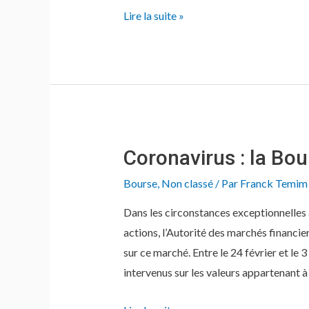
Votre
Lire la suite »
conseiller
financier
vous
en
donne-
t-
Coronavirus : la Bour
il
pour
Bourse
,
Non classé
/ Par
Franck Temim
votre
Dans les circonstances exceptionnelles 
argent?
actions, l’Autorité des marchés financie
sur ce marché. Entre le 24 février et le 
intervenus sur les valeurs appartenant à