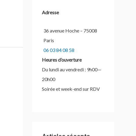
c
Adresse
h
e
36 avenue Hoche – 75008
r
Paris
06 03 84 08 58
:
Heures d’ouverture
Du lundi au vendredi : 9h00—
20h00
Soirée et week-end sur RDV