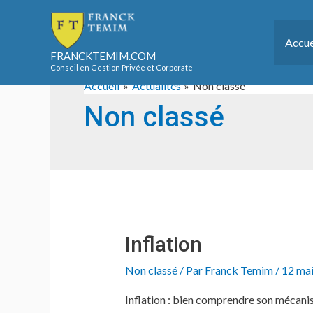
Aller
au
Accue
contenu
FRANCKTEMIM.COM
Conseil en Gestion Privée et Corporate
Accueil
Actualités
Non classé
Non classé
Inflation
Non classé
/ Par
Franck Temim
/
12 ma
Inflation : bien comprendre son mécanis