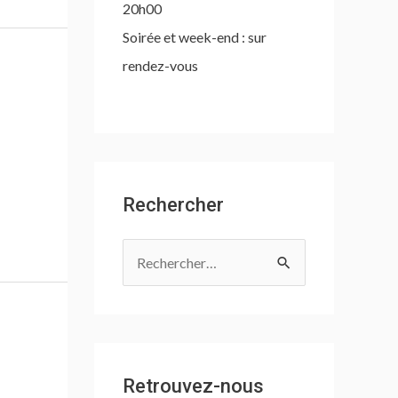
20h00
Soirée et week-end : sur
rendez-vous
Rechercher
R
e
c
h
e
Retrouvez-nous
r