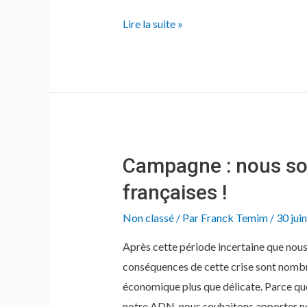
Personnes
Lire la suite »
vulnérables
Campagne : nous so
françaises !
Non classé
/ Par
Franck Temim
/
30 jui
Après cette période incertaine que nous
conséquences de cette crise sont nombre
économique plus que délicate. Parce que 
notre ADN, nous souhaitons apporter no