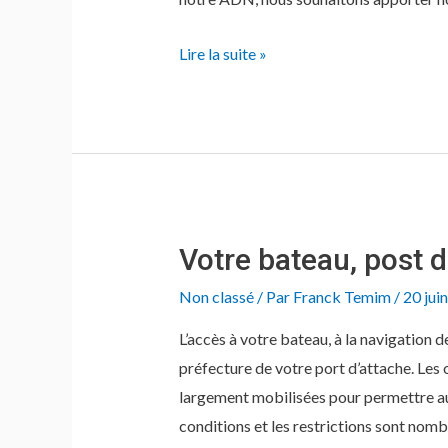
Campagne
Lire la suite »
:
nous
soutenons
les
entreprises
françaises
Votre bateau, post 
!
Non classé
/ Par
Franck Temim
/
20 jui
L’accès à votre bateau, à la navigation d
préfecture de votre port d’attache. Les o
largement mobilisées pour permettre aux
conditions et les restrictions sont nomb