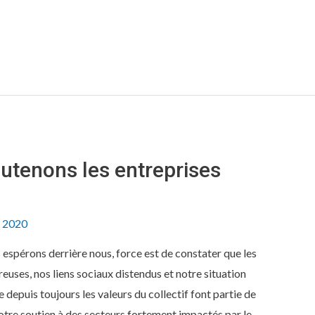
utenons les entreprises
n 2020
 espérons derrière nous, force est de constater que les
uses, nos liens sociaux distendus et notre situation
depuis toujours les valeurs du collectif font partie de
tre soutien à des secteurs fortement impactés par le …