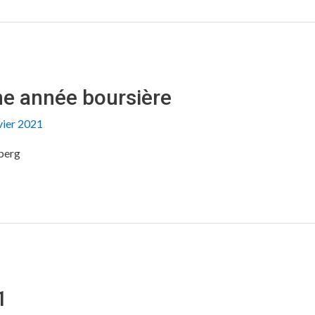
ne année boursière
vier 2021
berg
1