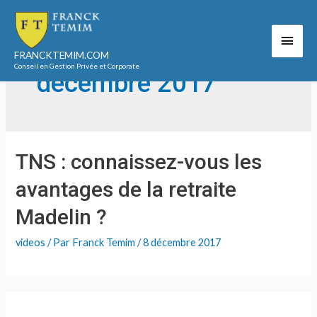
Aller
au
Men
contenu
Accueil
2017
décembre
FRANCKTEMIM.COM
princ
Conseil en Gestion Privée et Corporate
décembre 2017
TNS : connaissez-vous les
avantages de la retraite
Madelin ?
videos
/ Par
Franck Temim
/
8 décembre 2017