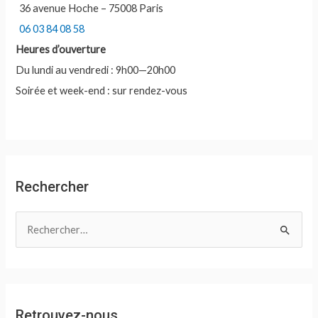
36 avenue Hoche – 75008 Paris
06 03 84 08 58
Heures d’ouverture
Du lundi au vendredi : 9h00—20h00
Soirée et week-end : sur rendez-vous
Rechercher
R
e
c
h
e
Retrouvez-nous