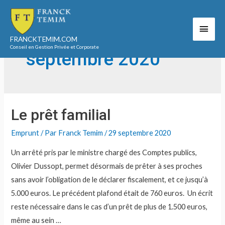
Aller
au
Men
contenu
Accueil
2020
septembre
FRANCKTEMIM.COM
princ
Conseil en Gestion Privée et Corporate
septembre 2020
Le prêt familial
Emprunt
/ Par
Franck Temim
/
29 septembre 2020
Un arrêté pris par le ministre chargé des Comptes publics,
Olivier Dussopt, permet désormais de prêter à ses proches
sans avoir l’obligation de le déclarer fiscalement, et ce jusqu’à
5.000 euros. Le précédent plafond était de 760 euros. Un écrit
reste nécessaire dans le cas d’un prêt de plus de 1.500 euros,
même au sein …