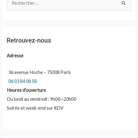
e
c
h
e
Retrouvez-nous
r
c
Adresse
h
e
36 avenue Hoche – 75008 Paris
r
06 03 84 08 58
Heures d’ouverture
:
Du lundi au vendredi : 9h00—20h00
Soirée et week-end sur RDV