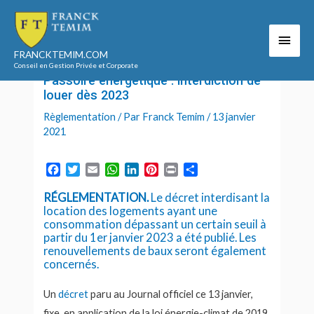
Aller
au
Men
Accueil
2021
janvier
13
contenu
Passoire énergétique : interdiction de louer dès
FRANCKTEMIM.COM
princ
2023
Conseil en Gestion Privée et Corporate
Passoire énergétique : interdiction de
louer dès 2023
Règlementation
/ Par
Franck Temim
/
13 janvier
2021
F
T
E
W
L
P
P
P
a
w
m
h
i
i
r
a
RÉGLEMENTATION.
c
i
a
a
n
Le décret interdisant la
n
i
r
location des logements ayant une
e
t
i
t
k
t
n
t
consommation dépassant un certain seuil à
b
t
l
s
e
e
t
a
partir du 1er janvier 2023 a été publié. Les
o
e
A
d
r
g
renouvellements de baux seront également
o
r
p
I
e
e
concernés.
k
p
n
s
r
t
Un
décret
paru au Journal officiel ce 13 janvier,
fixe, en application de la loi énergie-climat de 2019,