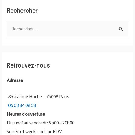
Rechercher
R
e
c
h
e
Retrouvez-nous
r
c
Adresse
h
e
36 avenue Hoche – 75008 Paris
r
06 03 84 08 58
Heures d’ouverture
:
Du lundi au vendredi : 9h00—20h00
Soirée et week-end sur RDV