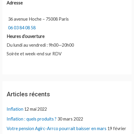
c
Adresse
h
e
36 avenue Hoche – 75008 Paris
r
06 03 84 08 58
Heures d’ouverture
:
Du lundi au vendredi : 9h00—20h00
Soirée et week-end sur RDV
Articles récents
Inflation
12 mai 2022
Inflation : quels produits ?
30 mars 2022
Votre pension Agirc-Arrco pourrait baisser en mars
19 février