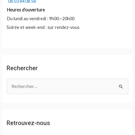
06 03 84 08 58
Heures d’ouverture
Du lundi au vendredi : 9h00—20h00
Soirée et week-end : sur rendez-vous
Rechercher
R
e
c
h
e
Retrouvez-nous
r