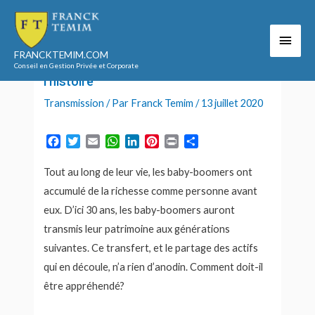
Aller
au
Men
Accueil
2020
juillet
13
contenu
Le plus grand transfert de richesse de l’histoire
FRANCKTEMIM.COM
princ
Le plus grand transfert de richesse de
Conseil en Gestion Privée et Corporate
l’histoire
Transmission
/ Par
Franck Temim
/
13 juillet 2020
F
T
E
W
L
P
P
P
a
w
m
h
i
i
r
a
c
i
a
a
n
n
i
r
Tout au long de leur vie, les baby-boomers ont
e
t
i
t
k
t
n
t
accumulé de la richesse comme personne avant
b
t
l
s
e
e
t
a
eux. D’ici 30 ans, les baby-boomers auront
o
e
A
d
r
g
o
r
p
I
e
e
transmis leur patrimoine aux générations
k
p
n
s
r
suivantes. Ce transfert, et le partage des actifs
t
qui en découle, n’a rien d’anodin. Comment doit-il
être appréhendé?