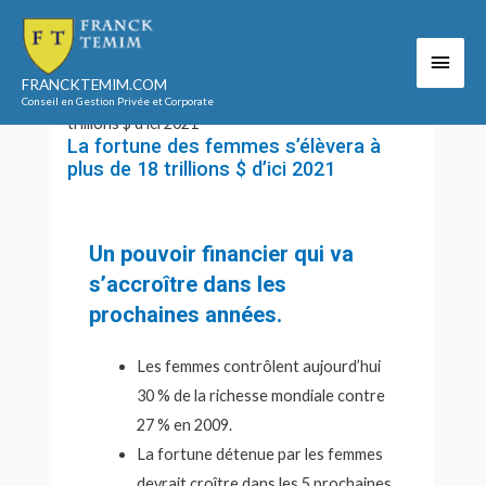
Aller
au
Men
Accueil
Votre vie familiale
contenu
Vous êtes une femme
FRANCKTEMIM.COM
princ
La fortune des femmes s’élèvera à plus de 18
Conseil en Gestion Privée et Corporate
trillions $ d’ici 2021
La fortune des femmes s’élèvera à
plus de 18 trillions $ d’ici 2021
Un pouvoir financier qui va
s’accroître dans les
prochaines années.
Les femmes contrôlent aujourd’hui
30 % de la richesse mondiale contre
27 % en 2009.
La fortune détenue par les femmes
devrait croître dans les 5 prochaines