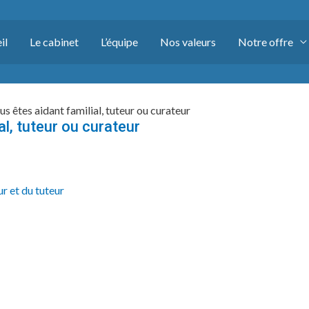
il
Le cabinet
L’équipe
Nos valeurs
Notre offre
us êtes aidant familial, tuteur ou curateur
al, tuteur ou curateur
r et du tuteur