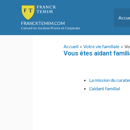
Aller
au
Accue
contenu
FRANCKTEMIM.COM
Conseil en Gestion Privée et Corporate
Accueil
Votre vie familiale
Vo
Vous êtes aidant famili
La mission du curateu
L'aidant familial