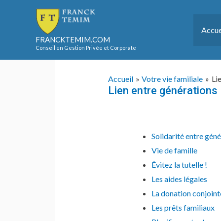
Aller
au
Accue
contenu
FRANCKTEMIM.COM
Conseil en Gestion Privée et Corporate
Accueil
Votre vie familiale
Li
Lien entre générations
Solidarité entre gén
Vie de famille
Évitez la tutelle !
Les aides légales
La donation conjoint
Les prêts familiaux