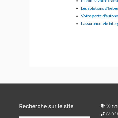
Planifiez votre tran
Les solutions d’hébe
Votre perte d'auton
L'assurance-vie inte
Recherche sur le site
38 ave
06 03 