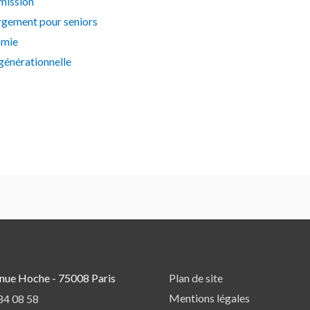
smission
rgement pour seniors
omie
rgénérationnelle
nue Hoche - 75008 Paris
Plan de site
Mentions légales
84 08 58