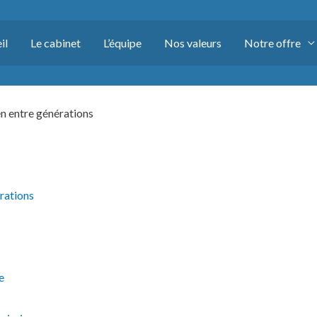
il
Le cabinet
L’équipe
Nos valeurs
Notre offre
en entre générations
érations
e