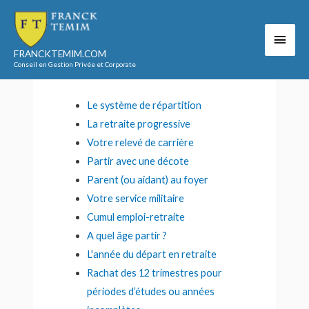
Aller
au
Men
Accueil
Votre retraite
La retraite obligatoire
contenu
La retraite obligatoire
FRANCKTEMIM.COM
princ
Conseil en Gestion Privée et Corporate
Le système de répartition
La retraite progressive
Votre relevé de carrière
Partir avec une décote
Parent (ou aidant) au foyer
Votre service militaire
Cumul emploi-retraite
A quel âge partir ?
L'année du départ en retraite
Rachat des 12 trimestres pour
périodes d’études ou années