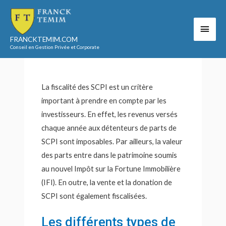
Aller
au
Men
Accueil
Votre fiscalité
contenu
La fiscalité de l’immobilier
La fiscalité des SCPI
FRANCKTEMIM.COM
princ
La fiscalité des SCPI
Conseil en Gestion Privée et Corporate
La fiscalité des SCPI est un critère
important à prendre en compte par les
investisseurs. En effet, les revenus versés
chaque année aux détenteurs de parts de
SCPI sont imposables. Par ailleurs, la valeur
des parts entre dans le patrimoine soumis
au nouvel Impôt sur la Fortune Immobilière
(IFI). En outre, la vente et la donation de
SCPI sont également fiscalisées.
Les différents types de