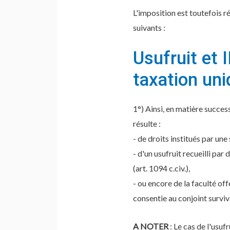
L'imposition est toutefois ré
suivants :
Usufruit et 
taxation un
1°) Ainsi, en matière successo
résulte :
- de droits institués par une
- d'un usufruit recueilli pa
(art. 1094 c.civ.),
- ou encore de la faculté off
consentie au conjoint surviva
A NOTER
: Le cas de l'usuf