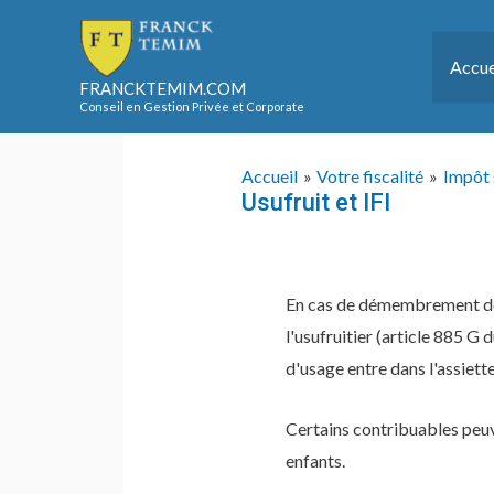
Aller
au
Accue
contenu
FRANCKTEMIM.COM
Conseil en Gestion Privée et Corporate
Accueil
Votre fiscalité
Impôt 
Usufruit et IFI
En cas de démembrement de pr
l'usufruitier (article 885 G 
d'usage entre dans l'assiette
Certains contribuables peuve
enfants.