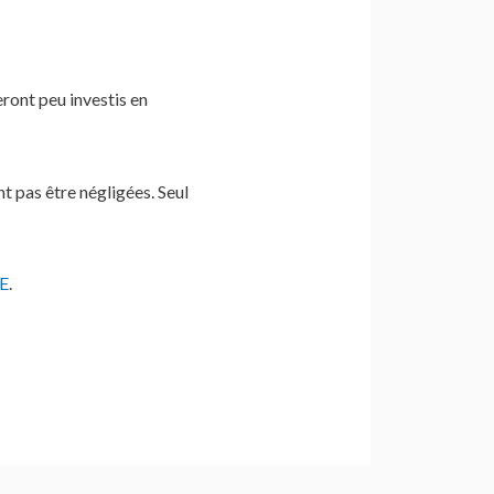
eront peu investis en
t pas être négligées. Seul
E
.