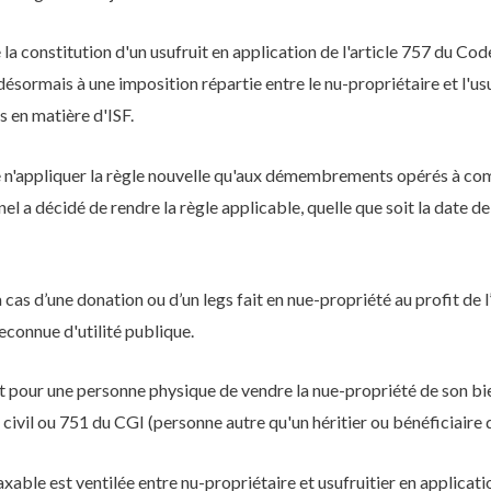
la constitution d'un usufruit en application de l'article 757 du Code 
ésormais à une imposition répartie entre le nu-propriétaire et l'usuf
rs en matière d'ISF.
de n'appliquer la règle nouvelle qu'aux démembrements opérés à com
el a décidé de rendre la règle applicable, quelle que soit la date d
 cas d’une donation ou d’un legs fait en nue-propriété au profit de l’
econnue d'utilité publique.
git pour une personne physique de vendre la nue-propriété de son b
 civil ou 751 du CGI (personne autre qu'un héritier ou bénéficiaire 
axable est ventilée entre nu-propriétaire et usufruitier en applicati