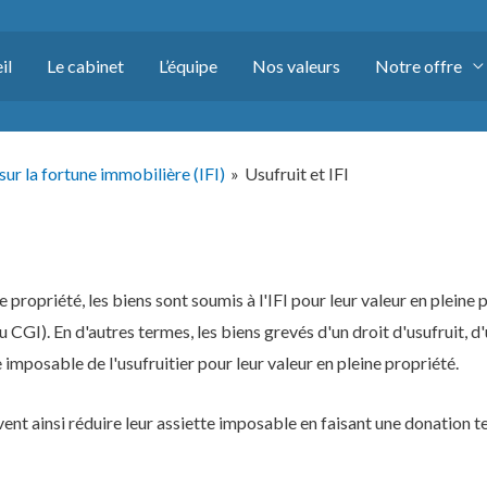
il
Le cabinet
L’équipe
Nos valeurs
Notre offre
sur la fortune immobilière (IFI)
Usufruit et IFI
opriété, les biens sont soumis à l'IFI pour leur valeur en pleine p
du CGI). En d'autres termes, les biens grevés d'un droit d'usufruit, d
 imposable de l'usufruitier pour leur valeur en pleine propriété.
nt ainsi réduire leur assiette imposable en faisant une donation te