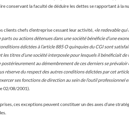
ire conservant la faculté de déduire les dettes se rapportant à la n
os clients chefs d’entreprise cessant leur activité,
«le redevable qui 
de parts ou actions détenues dans une société bénéficie d’une exonér
 conditions édictées à l’article 885 O quinquies du CGI sont satisfai
 les titres d’une société interposée pour lesquels il bénéficiait de 
e postérieurement au démembrement de ces derniers se prévaloir de
 réserve du respect des autres conditions édictées par cet article. À
exercer ses fonctions de direction au sein de l’outil professionnel e
ie 02/08/2001).
prises, ces exceptions peuvent constituer un des axes d’une stratég
les.