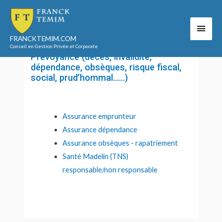
Aller
au
Men
Accueil
Notre offre
contenu
Prévoyance (décès, invalidité, dépendance,
FRANCKTEMIM.COM
princ
obsèques, risque fiscal, social, prud’hommal……)
Conseil en Gestion Privée et Corporate
Prévoyance (décès, invalidité,
dépendance, obsèques, risque fiscal,
social, prud’hommal……)
Assurance emprunteur
Assurance dépendance
Assurance obsèques - rapatriement
Santé Madelin (TNS)
responsable/non responsable