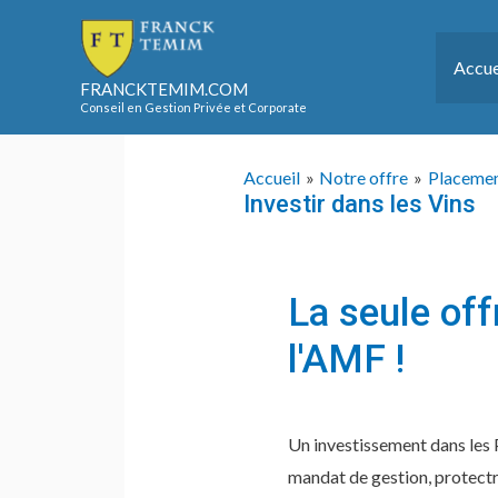
Aller
au
Accue
contenu
FRANCKTEMIM.COM
Conseil en Gestion Privée et Corporate
Accueil
Notre offre
Placemen
Investir dans les Vins
La seule off
l'AMF !
Un investissement dans les P
mandat de gestion, protectr