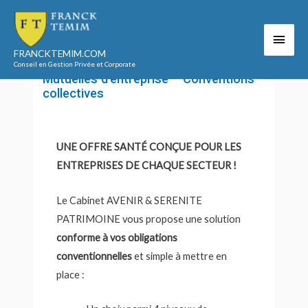
Aller
au
Men
Accueil
Notre offre
contenu
Mutuelles d’entreprise ou privée
FRANCKTEMIM.COM
princ
Mutuelles d’entreprise – Conventions collectives
Conseil en Gestion Privée et Corporate
Mutuelles d’entreprise – Conventions
collectives
UNE OFFRE SANTÉ CONÇUE POUR LES
ENTREPRISES DE CHAQUE SECTEUR !
Le Cabinet AVENIR & SERENITE
PATRIMOINE vous propose une solution
conforme à vos obligations
conventionnelles
et simple à mettre en
place :