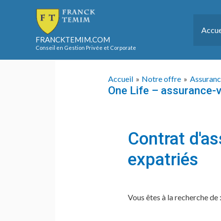
Aller
au
Accue
contenu
FRANCKTEMIM.COM
Conseil en Gestion Privée et Corporate
Accueil
Notre offre
Assuranc
One Life – assurance-
Contrat d'as
expatriés
Vous êtes à la recherche de 