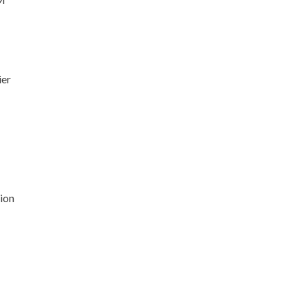
ier
ion