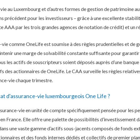
-vie au Luxembourg et d’autres formes de gestion de patrimoine a
ans précédent pour les investisseurs – grâce à une excellente stabilité
ote AAA par les trois grandes agences de notation de crédit) et un 
ie comme OneLife est soumise à des règles prudentielles et de go
ntenir une marge de solvabilité constante suffisante pour garantir l
us les actifs de souscripteurs soient déposés auprès d’une banque
s des actionnaires de OneLife. Le CAA surveille les règles relatives
ce-vie chaque trimestre.
rat d'assurance-vie luxembourgeois One Life ?
assurance-vie en unité de compte spécifiquement pensée pour les pe
n France. Elle offre une palette de possibilités d’investissement d
r dans une vaste gamme d’actifs sous-jacents composés de fonds e
tionnaires et des fonds internes dédiés et collectifs de premier plan