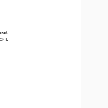
ement.
CPI),