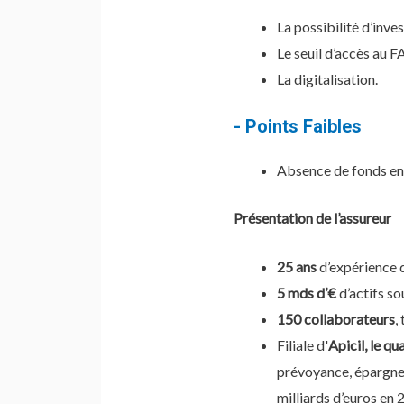
La possibilité d’inves
Le seuil d’accès au F
La digitalisation.
- Points Faibles
Absence de fonds en
Présentation de l’assureur
25 ans
d’expérience d
5 mds d’€
d’actifs s
150 collaborateurs
,
Filiale d'
Apicil, le q
prévoyance, épargne e
milliards d’euros en 