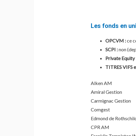
Les fonds en un
OPCVM :
ce c
SCPI :
non (dep
Private Equity 
TITRES VIFS et
Alken AM
Amiral Gestion
Carmignac Gestion
Comgest
Edmond de Rothschi
CPR AM
Franklin Templeton 