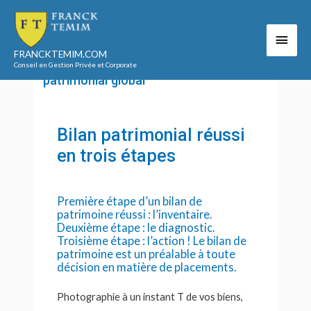
Aller
au
Men
Accueil
Le cabinet
contenu
Notre méthodologie : le bilan patrimonial global
FRANCKTEMIM.COM
princ
Notre méthodologie : le bilan
Conseil en Gestion Privée et Corporate
patrimonial global
Bilan patrimonial réussi
en trois étapes
Première étape d’un bilan de
patrimoine réussi : l’inventaire.
Deuxième étape : le diagnostic.
Troisième étape : l’action ! Le bilan de
patrimoine est un préalable à toute
décision en matière de placements.
Photographie à un instant T de vos biens,